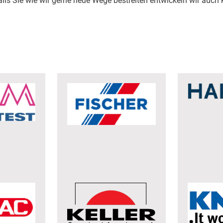
ls Sie wie wir gerne neue Wege bestreiten entwickeln wir auch