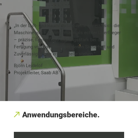
„In der Luft- und Raumfahrtindustrie erweist sich die
Maschine von F. Zimmermann als echter Überflieger
– präzise, flexibel und leistungsstark bei der
Fertigung von Bauteilen, bei denen Sicherheit und
Zuverlässigkeit an erster Stelle stehen.“
Björn Leidelöf
Projektleiter, Saab AB
Anwendungsbereiche.