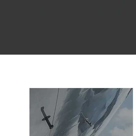
entwickeln wir gemeinsam Ihre Fräsmaschine. So finden
sowie für jedes Bauteil und Material die passende Lös