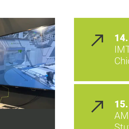
14.
IM
Chi
15.
AM
Stu