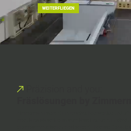
WEITERFLIEGEN
Präzision and you:
Fräslösungen by Zimmer
Zimmermann steht für innovative, hochwertige und effi
modulares Maschinensystem lässt Freiheit für Individua
thermosymmetrische Portal sorgt für höchste Genauigke