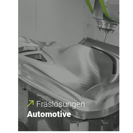
Fräs­lös­ungen
Automotive