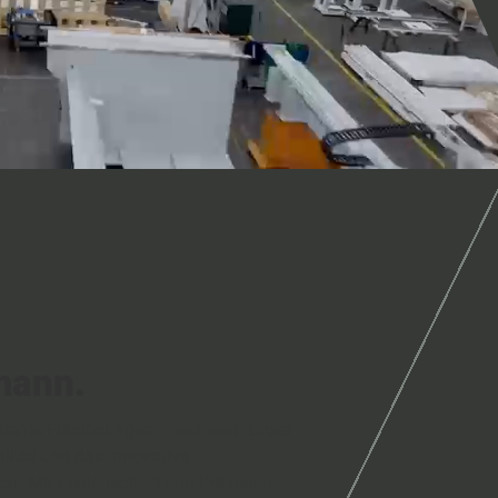
mann.
ziente Fräslösungen – weltweit. Unser
lität und das innovative
it. Mit Leidenschaft und Präzision