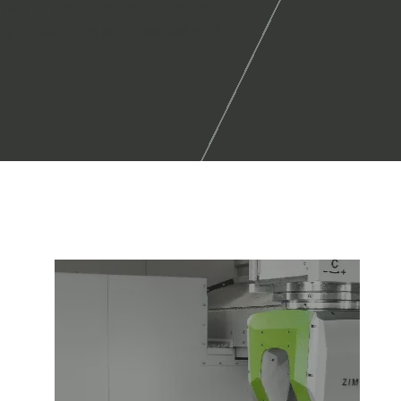
 wir für jede Anforderung, Branche
ung – machining solutions and you!