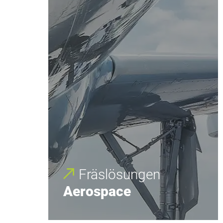
Fräs­lös­ungen
Aerospace