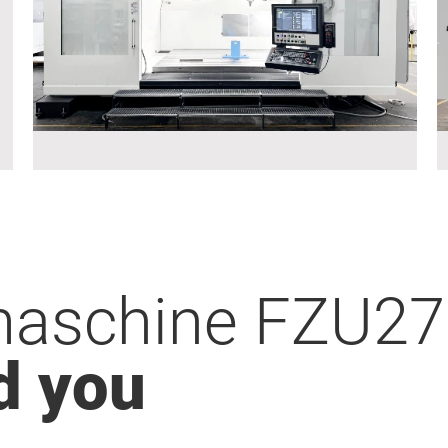
maschine FZU27
d you