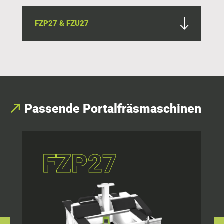
FZP27 & FZU27
Passende
Portalfräsmaschinen
FZP27