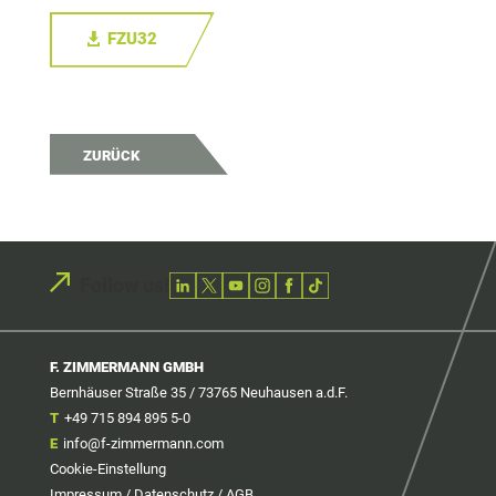
FZU32
ZURÜCK
Follow us!
F. ZIMMERMANN GMBH
Bernhäuser Straße 35 / 73765 Neuhausen a.d.F.
T
+49 715 894 895 5-0
E
info@f-zimmermann.com
Cookie-Einstellung
Impressum
/
Datenschutz
/
AGB